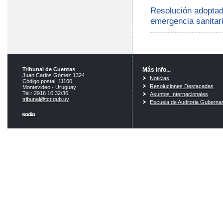
Resolución adoptada
emergencia sanitari
Tribunal de Cuentas
Más info...
Juan Carlos Gómez 1324
Noticias
Código postal: 11100
Resoluciones Destacadas
Montevideo - Uruguay
Tel.: 2916 10 32/36
Asuntos Internacionales
tribunal@tcr.gub.uy
Escuela de Auditoria Guberna