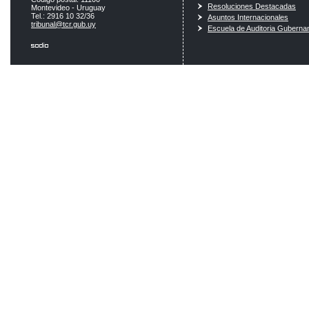
Resoluciones Destacadas
Montevideo - Uruguay
Tel.: 2916 10 32/36
Asuntos Internacionales
tribunal@tcr.gub.uy
Escuela de Auditoria Guberna