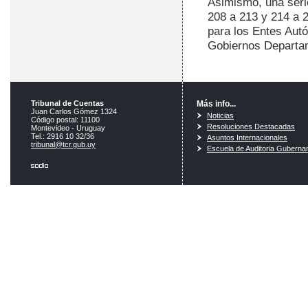
Asimismo, una seri
208 a 213 y 214 a 
para los Entes Autó
Gobiernos Departam
Tribunal de Cuentas
Más info...
Juan Carlos Gómez 1324
Noticias
Código postal: 11100
Resoluciones Destacadas
Montevideo - Uruguay
Tel.: 2916 10 32/36
Asuntos Internacionales
tribunal@tcr.gub.uy
Escuela de Auditoria Guberna