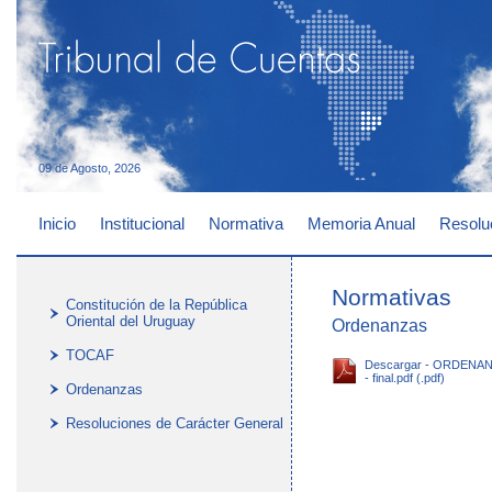
09 de Agosto, 2026
Inicio
Institucional
Normativa
Memoria Anual
Resolu
Normativas
Constitución de la República
Oriental del Uruguay
Ordenanzas
TOCAF
Descargar - ORDENA
- final.pdf (.pdf)
Ordenanzas
Resoluciones de Carácter General